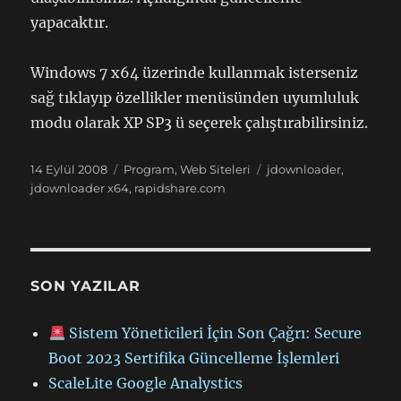
yapacaktır.
Windows 7 x64 üzerinde kullanmak isterseniz
sağ tıklayıp özellikler menüsünden uyumluluk
modu olarak XP SP3 ü seçerek çalıştırabilirsiniz.
Yayın
Kategoriler
Etiketler
14 Eylül 2008
Program
,
Web Siteleri
jdownloader
,
tarihi
jdownloader x64
,
rapidshare.com
SON YAZILAR
Sistem Yöneticileri İçin Son Çağrı: Secure
Boot 2023 Sertifika Güncelleme İşlemleri
ScaleLite Google Analystics