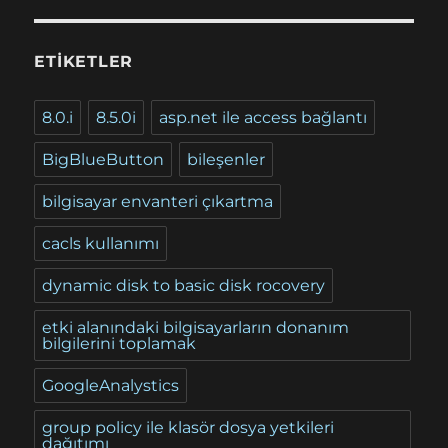
ETIKETLER
8.0.i
8.5.0i
asp.net ile access bağlantı
BigBlueButton
bileşenler
bilgisayar envanteri çıkartma
cacls kullanımı
dynamic disk to basic disk rocovery
etki alanındaki bilgisayarların donanım
bilgilerini toplamak
GoogleAnalystics
group policy ile klasör dosya yetkileri
dağıtımı