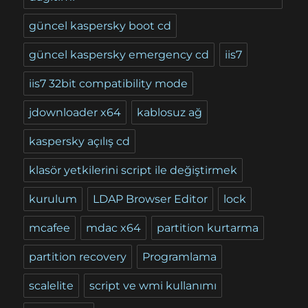
güncel kaspersky boot cd
güncel kaspersky emergency cd
iis7
iis7 32bit compatibility mode
jdownloader x64
kablosuz ağ
kaspersky açılış cd
klasör yetkilerini script ile değiştirmek
kurulum
LDAP Browser Editor
lock
mcafee
mdac x64
partition kurtarma
partition recovery
Programlama
scalelite
script ve wmi kullanımı