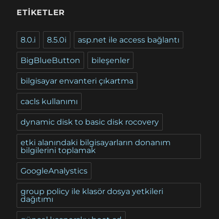
ETIKETLER
8.0.i
8.5.0i
asp.net ile access bağlantı
BigBlueButton
bileşenler
bilgisayar envanteri çıkartma
cacls kullanımı
dynamic disk to basic disk rocovery
etki alanındaki bilgisayarların donanım
bilgilerini toplamak
GoogleAnalystics
group policy ile klasör dosya yetkileri
dağıtımı