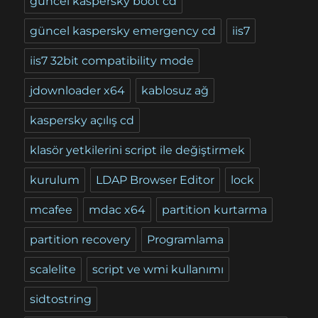
güncel kaspersky boot cd
güncel kaspersky emergency cd
iis7
iis7 32bit compatibility mode
jdownloader x64
kablosuz ağ
kaspersky açılış cd
klasör yetkilerini script ile değiştirmek
kurulum
LDAP Browser Editor
lock
mcafee
mdac x64
partition kurtarma
partition recovery
Programlama
scalelite
script ve wmi kullanımı
sidtostring