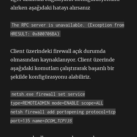
alırken aşağıdaki hatayı alırsanız
The RPC server is unavailable. (Exception from
HRESULT: 0x800706BA)
Client üzerindeki firewall açık durumda
olmasından kaynaklanıyor. Client üzerinde
aşağıdaki komutları çalıştırarak başarılı bir
şekilde konfigürasyonu alabiliriz.
netsh.exe firewall set service
type=REMOTEADMIN mode=ENABLE scope=ALL
netsh firewall add portopening protocol=tcp
port=135 name=
DCOM_TCP135