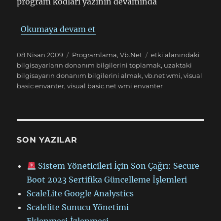
program kodları yazının devamında
“Visual Basic :Net ile WMI kul
Okumaya devam et
Yayın
Kategoriler
Etiketler
08 Nisan 2009
Programlama
,
Vb.Net
etki alanındaki
tarihi
bilgisayarların donanım bilgilerini toplamak
,
uzaktaki
bilgisayarın donanım bilgilerini almak
,
vb.net wmi
,
visual
basic envanter
,
visual basic.net wmi envanter
SON YAZILAR
Sistem Yöneticileri İçin Son Çağrı: Secure
Boot 2023 Sertifika Güncelleme İşlemleri
ScaleLite Google Analystics
Scalelite Sunucu Yönetimi