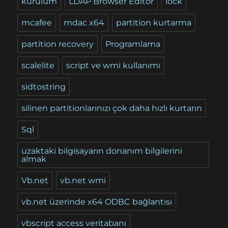
kurulum
LDAP Browser Editor
lock
mcafee
mdac x64
partition kurtarma
partition recovery
Programlama
scalelite
script ve wmi kullanımı
sidtostring
silinen partitionlarınızı çok daha hızlı kurtarın
Sql
uzaktaki bilgisayarın donanım bilgilerini
almak
Vb.net
vb.net wmi
vb.net üzerinde x64 ODBC bağlantısı
vbscript access veritabanı