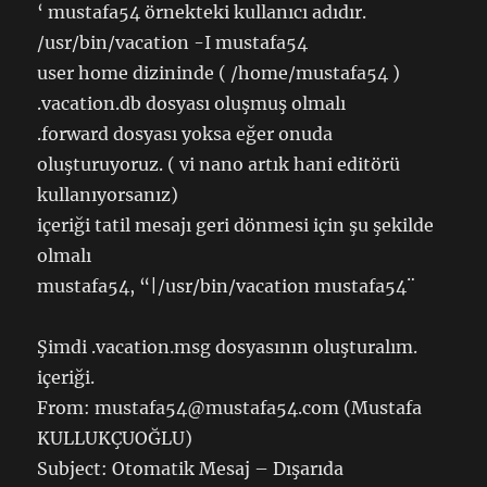
‘ mustafa54 örnekteki kullanıcı adıdır.
/usr/bin/vacation -I mustafa54
user home dizininde ( /home/mustafa54 )
.vacation.db dosyası oluşmuş olmalı
.forward dosyası yoksa eğer onuda
oluşturuyoruz. ( vi nano artık hani editörü
kullanıyorsanız)
içeriği tatil mesajı geri dönmesi için şu şekilde
olmalı
mustafa54, “|/usr/bin/vacation mustafa54¨
Şimdi .vacation.msg dosyasının oluşturalım.
içeriği.
From: mustafa54@mustafa54.com (Mustafa
KULLUKÇUOĞLU)
Subject: Otomatik Mesaj – Dışarıda