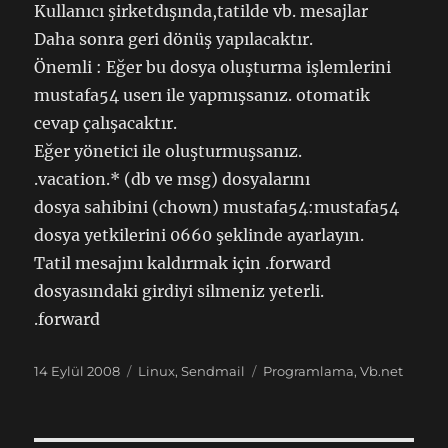
Kullanıcı şirketdışında,tatilde vb. mesajlar
Daha sonra geri dönüş yapılacaktır.
Önemli : Eğer bu dosya oluşturma işlemlerini
mustafa54 userı ile yapmışsanız. otomatik
cevap çalışacaktır.
Eğer yönetici ile oluşturmuşsanız.
.vacation.* (db ve msg) dosyalarını
dosya sahibini (chown) mustafa54:mustafa54
dosya yetkilerini 0660 şeklinde ayarlayın.
Tatil mesajını kaldırmak için .forward
dosyasındaki girdiyi silmeniz yeterli.
.forward
Yayın
Kategoriler
Etiketler
14 Eylül 2008
Linux
,
Sendmail
Programlama
,
Vb.net
tarihi