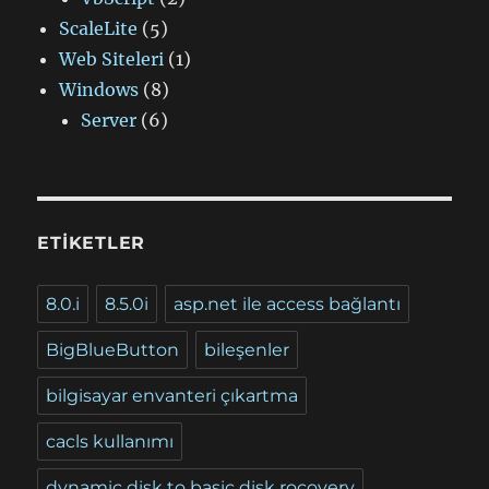
ScaleLite
(5)
Web Siteleri
(1)
Windows
(8)
Server
(6)
ETIKETLER
8.0.i
8.5.0i
asp.net ile access bağlantı
BigBlueButton
bileşenler
bilgisayar envanteri çıkartma
cacls kullanımı
dynamic disk to basic disk rocovery